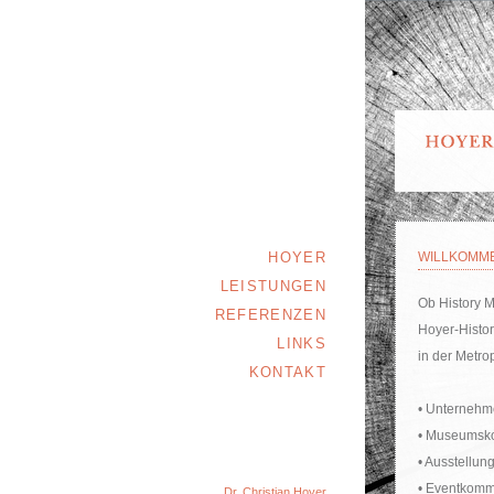
HOYER
WILLKOMME
LEISTUNGEN
Ob History M
REFERENZEN
Hoyer-History
LINKS
in der Metro
KONTAKT
• Unternehm
• Museumsk
• Ausstellun
• Eventkomm
Dr. Christian Hoyer